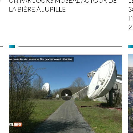
F
UN PARCOURS MUSÉAL AUTOUR DE
L
LA BIÈRE À JUPILLE
S
I
2