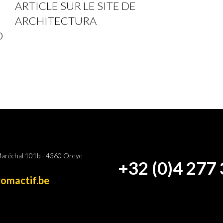
ARTICLE SUR LE SITE DE
ARCHITECTURA
D
Maréchal 101b - 4360 Oreye
+32 (0)4 277 
omactif.be