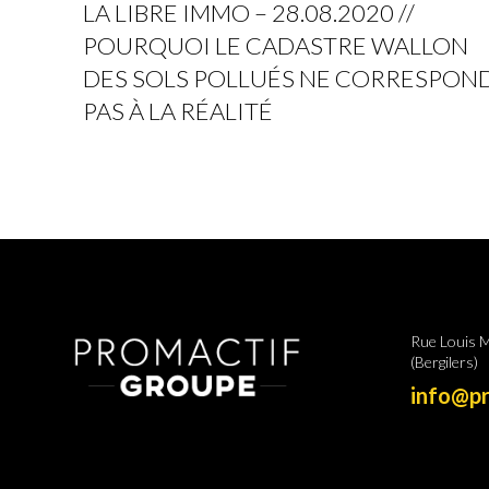
LA LIBRE IMMO – 28.08.2020 //
POURQUOI LE CADASTRE WALLON
DES SOLS POLLUÉS NE CORRESPON
PAS À LA RÉALITÉ
Rue Louis 
(Bergilers)
info@pr